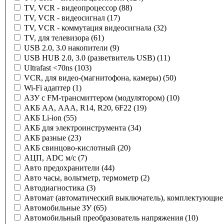
TV, VCR - видеопроцессор
(88)
TV, VCR - видеосигнал
(17)
TV, VCR - коммутация видеосигнала
(32)
TV, для телевизора
(61)
USB 2.0, 3.0 накопители
(9)
USB HUB 2.0, 3.0 (разветвитель USB)
(11)
Ultrafast <70ns
(103)
VCR, для видео-(магнитофона, камеры)
(50)
Wi-Fi адаптер
(1)
АЗУ с FM-трансмиттером (модулятором)
(10)
АКБ AA, AAA, R14, R20, 6F22
(19)
АКБ Li-ion
(55)
АКБ для электроинструмента
(34)
АКБ разные
(23)
АКБ свинцово-кислотный
(20)
АЦП, ADC м/с
(7)
Авто предохранители
(44)
Авто часы, вольтметр, термометр
(2)
Автодиагностика
(3)
Автомат (автоматический выключатель), комплектующие
Автомобильные ЗУ
(65)
Автомобильный преобразователь напряжения
(10)