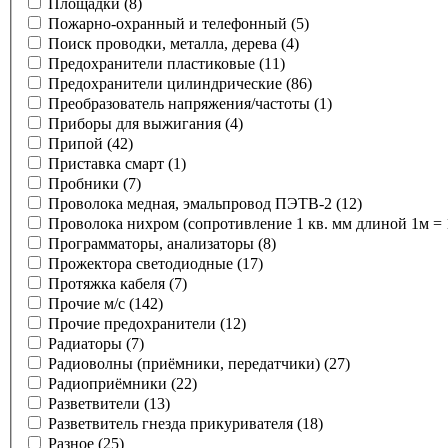
Площадки
(8)
Пожарно-охранный и телефонный
(5)
Поиск проводки, металла, дерева
(4)
Предохранители пластиковые
(11)
Предохранители цилиндрические
(86)
Преобразователь напряжения/частоты
(1)
Приборы для выжигания
(4)
Припой
(42)
Приставка смарт
(1)
Пробники
(7)
Проволока медная, эмальпровод ПЭТВ-2
(12)
Проволока нихром (сопротивление 1 кв. мм длиной 1м = 
Программаторы, анализаторы
(8)
Прожектора светодиодные
(17)
Протяжка кабеля
(7)
Прочие м/с
(142)
Прочие предохранители
(12)
Радиаторы
(7)
Радиоволны (приёмники, передатчики)
(27)
Радиоприёмники
(22)
Разветвители
(13)
Разветвитель гнезда прикуривателя
(18)
Разное
(25)