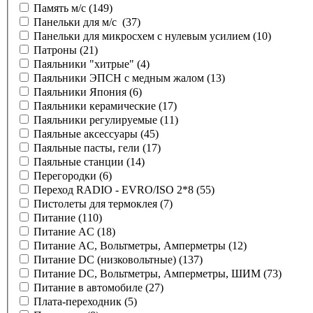
Память м/с
(149)
Панельки для м/с
(37)
Панельки для микросхем с нулевым усилием
(10)
Патроны
(21)
Паяльники "хитрые"
(4)
Паяльники ЭПСН с медным жалом
(13)
Паяльники Япония
(6)
Паяльники керамические
(17)
Паяльники регулируемые
(11)
Паяльные аксессуары
(45)
Паяльные пасты, гели
(17)
Паяльные станции
(14)
Перегородки
(6)
Переход RADIO - EVRO/ISO 2*8
(55)
Пистолеты для термоклея
(7)
Питание
(110)
Питание AC
(18)
Питание AC, Вольтметры, Амперметры
(12)
Питание DC (низковольтные)
(137)
Питание DC, Вольтметры, Амперметры, ШИМ
(73)
Питание в автомобиле
(27)
Плата-переходник
(5)