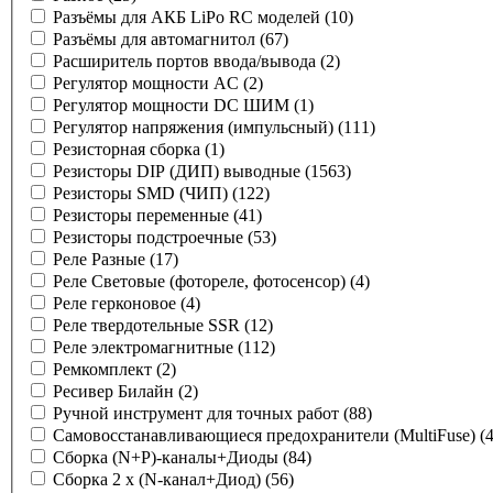
Разъёмы для АКБ LiPo RC моделей
(10)
Разъёмы для автомагнитол
(67)
Расширитель портов ввода/вывода
(2)
Регулятор мощности AC
(2)
Регулятор мощности DC ШИМ
(1)
Регулятор напряжения (импульсный)
(111)
Резисторная сборка
(1)
Резисторы DIP (ДИП) выводные
(1563)
Резисторы SMD (ЧИП)
(122)
Резисторы переменные
(41)
Резисторы подстроечные
(53)
Реле Разные
(17)
Реле Световые (фотореле, фотосенсор)
(4)
Реле герконовое
(4)
Реле твердотельные SSR
(12)
Реле электромагнитные
(112)
Ремкомплект
(2)
Ресивер Билайн
(2)
Ручной инструмент для точных работ
(88)
Самовосстанавливающиеся предохранители (MultiFuse)
(
Сборка (N+P)-каналы+Диоды
(84)
Сборка 2 x (N-канал+Диод)
(56)