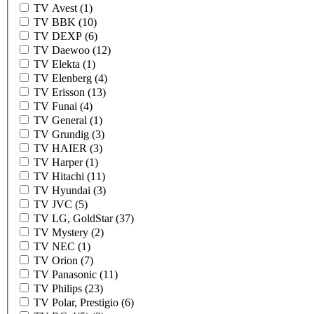
TV Avest
(1)
TV BBK
(10)
TV DEXP
(6)
TV Daewoo
(12)
TV Elekta
(1)
TV Elenberg
(4)
TV Erisson
(13)
TV Funai
(4)
TV General
(1)
TV Grundig
(3)
TV HAIER
(3)
TV Harper
(1)
TV Hitachi
(11)
TV Hyundai
(3)
TV JVC
(5)
TV LG, GoldStar
(37)
TV Mystery
(2)
TV NEC
(1)
TV Orion
(7)
TV Panasonic
(11)
TV Philips
(23)
TV Polar, Prestigio
(6)