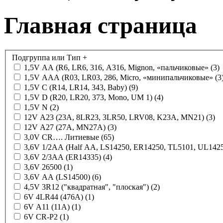
Главная страница
Подгруппа или Тип
+
1,5V AA (R6, LR6, 316, А316, Mignon, «пальчиковые»
(3)
1,5V AAA (R03, LR03, 286, Micro, «минипальчиковые»
(3
1,5V C (R14, LR14, 343, Baby)
(9)
1,5V D (R20, LR20, 373, Mono, UM 1)
(4)
1,5V N
(2)
12V A23 (23A, 8LR23, 3LR50, LRV08, K23A, MN21)
(3)
12V A27 (27A, MN27A)
(3)
3,0V CR…. Литиевые
(65)
3,6V 1/2AA (Half AA, LS14250, ER14250, TL5101, UL142
3,6V 2/3AA (ER14335)
(4)
3,6V 26500
(1)
3,6V AA (LS14500)
(6)
4,5V 3R12 ("квадратная", "плоская")
(2)
6V 4LR44 (476A)
(1)
6V A11 (11A)
(1)
6V CR-P2
(1)