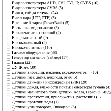
Видеорегистраторы AHD, CVI, TVI, IP, CVBS
(10)
Видеорегистраторы CVBS
(5)
Вилки, гнёзда сетевые
(24)
Витая пара (UTP, FTP)
(6)
Внешние батареи (PowerBank)
(5)
Вызывные видеопанели
(3)
Выключатели с цепочкой
(2)
Выпрямительный
(9)
Высоковольтный
(5)
Высокочастотные
(110)
Газовое оборудование
(38)
Генератор сигналов (таймер)
(17)
Гильзы
(22)
ДУ, IR м/с
(30)
Датчики вибрации, наклона, акселерометры...
(10)
Датчики газа, дыма, алкоголя, огня
(5)
Датчики движения инфракрасные (PIR)
(20)
Датчики дождя, влажности почвы; Генераторы тумана
(4)
Датчики магнитного поля (датчики Холла, Герконы, Инд
Датчики препятствий, приближения, расстояния
(5)
Датчики протечки воды
(1)
Датчики угла поворота, Энкодеры
(6)