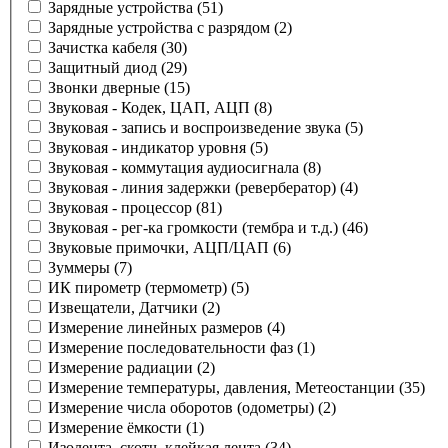
Зарядные устройства
(51)
Зарядные устройства с разрядом
(2)
Зачистка кабеля
(30)
Защитный диод
(29)
Звонки дверные
(15)
Звуковая - Кодек, ЦАП, АЦП
(8)
Звуковая - запись и воспроизведение звука
(5)
Звуковая - индикатор уровня
(5)
Звуковая - коммутация аудиосигнала
(8)
Звуковая - линия задержки (ревербератор)
(4)
Звуковая - процессор
(81)
Звуковая - рег-ка громкости (тембра и т.д.)
(46)
Звуковые примочки, АЦП/ЦАП
(6)
Зуммеры
(7)
ИК пирометр (термометр)
(5)
Извещатели, Датчики
(2)
Измерение линейных размеров
(4)
Измерение последовательности фаз
(1)
Измерение радиации
(2)
Измерение температуры, давления, Метеостанции
(35)
Измерение числа оборотов (одометры)
(2)
Измерение ёмкости
(1)
Изолента, скотч, клейкая лента
(34)