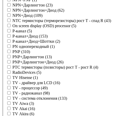
NPN+Дарлингтон
(23)
NPN+Дарлингтон+Диод
(62)
NPN+Диод
(109)
NTC термисторы (терморезисторы) рост T - спад R
(43)
On screen display (OSD) processor
(5)
P-канал
(5)
P-канал+Диод
(153)
P-канал+Диод+Шоттки
(2)
PN однопереходный
(1)
PNP
(310)
PNP+Дарлингтон
(13)
PNP+Дарлингтон+Диод
(26)
PTC термисторы (позисторы) рост T - рост R
(4)
RadioDevices
(5)
TV Hisense
(1)
TV - драйвер для LCD
(16)
TV - процессор
(49)
TV - радиоканал
(98)
TV - система отклонения
(133)
TV Aiwa
(3)
TV Akai
(16)
TV Akira
(6)