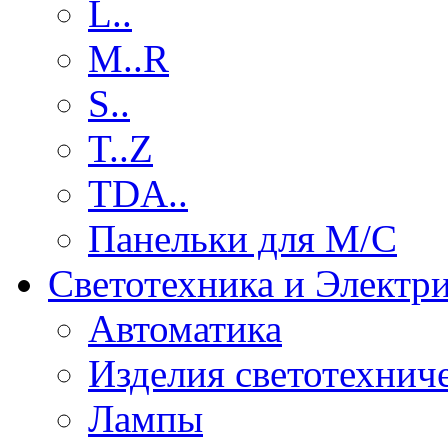
L..
M..R
S..
T..Z
TDA..
Панельки для М/С
Светотехника и Электр
Автоматика
Изделия светотехнич
Лампы