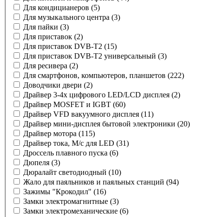
Для кондицианеров
(5)
Для музыкального центра
(3)
Для пайки
(3)
Для приставок
(2)
Для приставок DVB-T2
(15)
Для приставок DVB-T2 универсальный
(3)
Для ресивера
(2)
Для смартфонов, компьютеров, планшетов
(222)
Доводчики двери
(2)
Драйвер 3-4х цифрового LED/LCD дисплея
(2)
Драйвер MOSFET и IGBT
(60)
Драйвер VFD вакуумного дисплея
(11)
Драйвер мини-дисплея бытовой электроники
(20)
Драйвер мотора
(115)
Драйвер тока, М/с для LED
(31)
Дроссель плавного пуска
(6)
Дюпеля
(3)
Дюралайт светодиодный
(10)
Жало для паяльников и паяльных станций
(94)
Зажимы "Крокодил"
(16)
Замки электромагнитные
(3)
Замки электромеханические
(6)