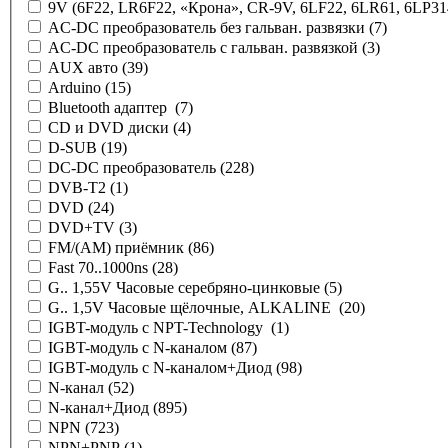
9V (6F22, LR6F22, «Крона», CR-9V, 6LF22, 6LR61, 6LP31
AC-DC преобразователь без гальван. развязки
(7)
AC-DC преобразователь с гальван. развязкой
(3)
AUX авто
(39)
Arduino
(15)
Bluetooth адаптер
(7)
CD и DVD диски
(4)
D-SUB
(19)
DC-DC преобразователь
(228)
DVB-T2
(1)
DVD
(24)
DVD+TV
(3)
FM/(AM) приёмник
(86)
Fast 70..1000ns
(28)
G.. 1,55V Часовые серебряно-цинковые
(5)
G.. 1,5V Часовые щёлочные, ALKALINE
(20)
IGBT-модуль с NPT-Technology
(1)
IGBT-модуль с N-каналом
(87)
IGBT-модуль с N-каналом+Диод
(98)
N-канал
(52)
N-канал+Диод
(895)
NPN
(723)
NPN+PNP
(1)