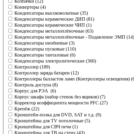
Колпачки
(12)
Конвертеры
(4)
Конденсаторы высоковольтные
(35)
Конденсаторы керамические ДИП
(81)
Конденсаторы керамические ЧИП
(1)
Конденсаторы металлоплёночные
(63)
Конденсаторы металлоплёночные - Подавление ЭМП
(14
Конденсаторы ниобиевые
(3)
Конденсаторы пусковые
(110)
Конденсаторы танталовые
(6)
Конденсаторы электролитические
(360)
Контроллер
(189)
Контроллер заряда батареи
(12)
Контроллеры балластов ламп (Контроллеры освещения)
(
Контроль доступа
(8)
Корпус для РЭА
(6)
Корпус шкафа (набор стенок без ящиков)
(7)
Корректор коэффициента мощности PFC
(27)
Крепёж
(22)
Кронштейн-полка для DVD, SAT и т.д.
(9)
Кронштейны для TV потолочные
(5)
Кронштейны для СВЧ печи
(1)
Кронштейны для ТВ на стену
(43)