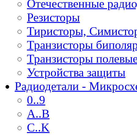
Отечественные радио
Резисторы
Тиристоры, Симисто
Транзисторы биполя
Транзисторы полевы
Устройства защиты
Радиодетали - Микрос
0..9
A..B
C..K