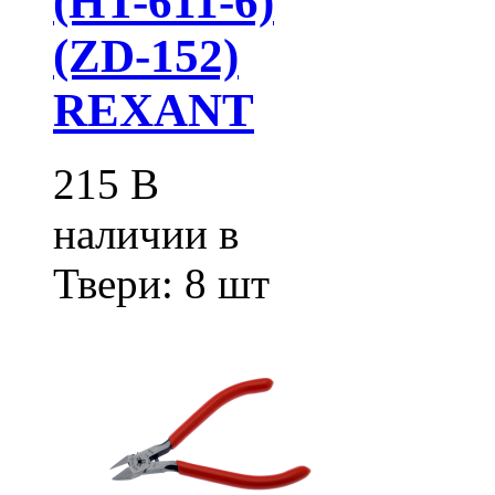
(HT-611-6)
(ZD-152)
REXANT
215
В
наличии в
Твери:
8 шт