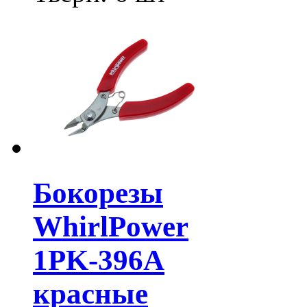
Бокорезы
WhirlPower
1PK-396А
красные