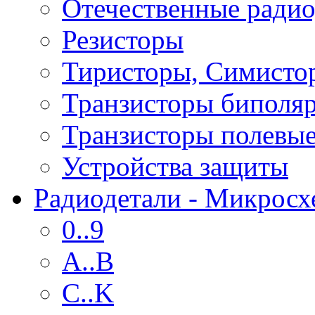
Отечественные радио
Резисторы
Тиристоры, Симисто
Транзисторы биполя
Транзисторы полевы
Устройства защиты
Радиодетали - Микрос
0..9
A..B
C..K