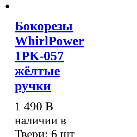
Бокорезы
WhirlPower
1PK-057
жёлтые
ручки
1 490
В
наличии в
Твери:
6 шт