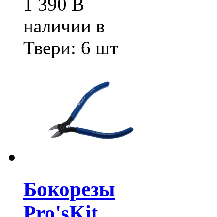
1 390
В
наличии в
Твери:
6 шт
Бокорезы
Pro'sKit