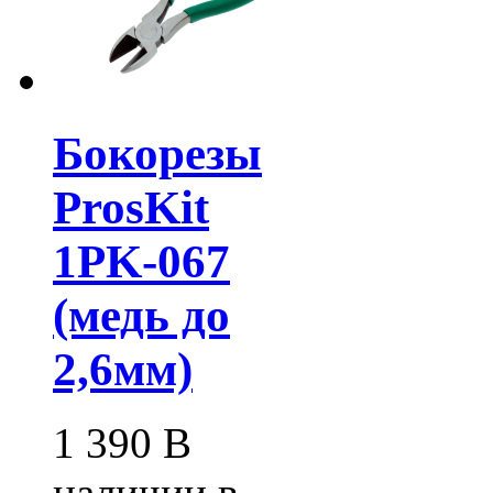
Бокорезы
ProsKit
1PK-067
(медь до
2,6мм)
1 390
В
наличии в