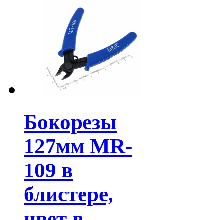
Бокорезы
127мм MR-
109 в
блистере,
цвет в