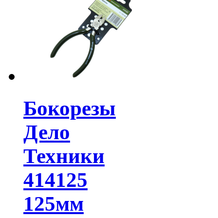
Бокорезы
Дело
Техники
414125
125мм