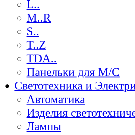
L..
M..R
S..
T..Z
TDA..
Панельки для М/С
Светотехника и Электр
Автоматика
Изделия светотехнич
Лампы