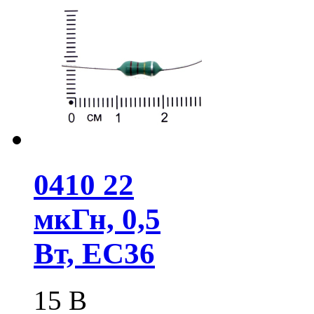
0410 22
мкГн, 0,5
Вт, EC36
15
В