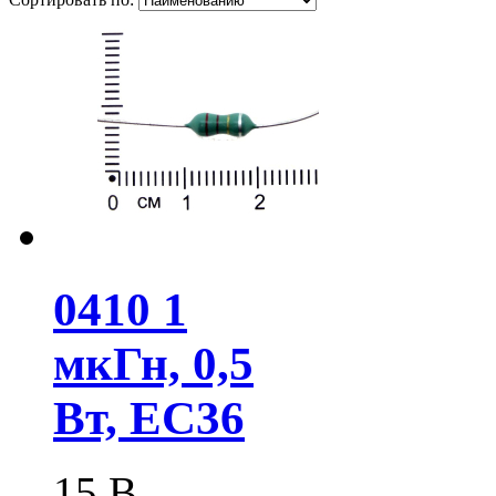
0410 1
мкГн, 0,5
Вт, EC36
15
В