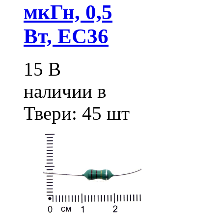
мкГн, 0,5
Вт, EC36
15
В
наличии в
Твери:
45 шт