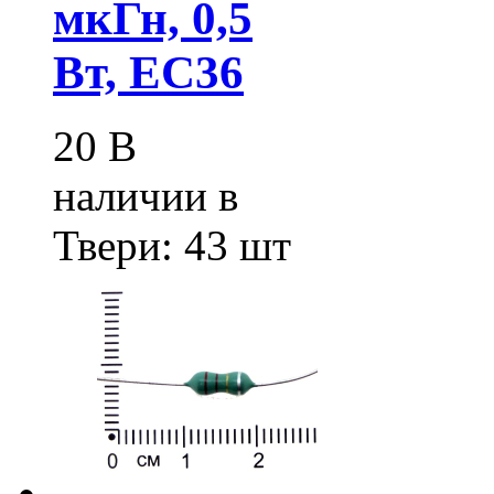
мкГн, 0,5
Вт, EC36
20
В
наличии в
Твери:
43 шт