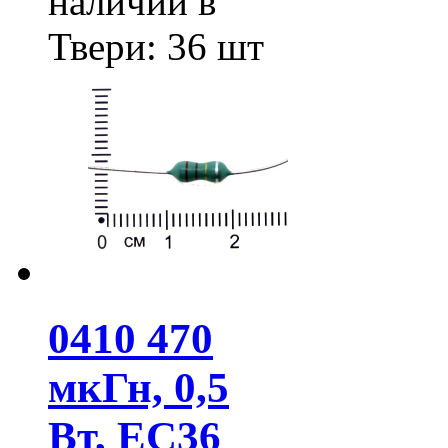
наличии в
Твери:
36 шт
0410 470
мкГн, 0,5
Вт, EC36