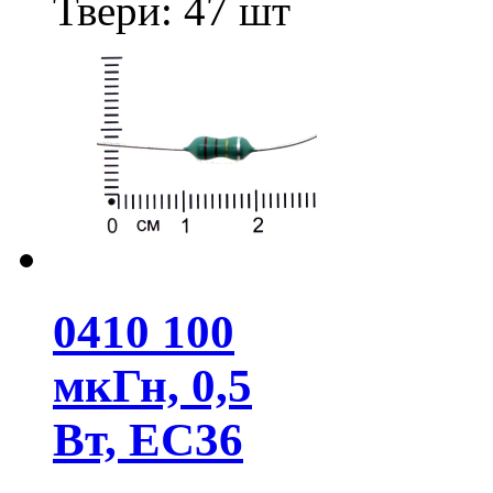
Твери:
47 шт
0410 100
мкГн, 0,5
Вт, EC36