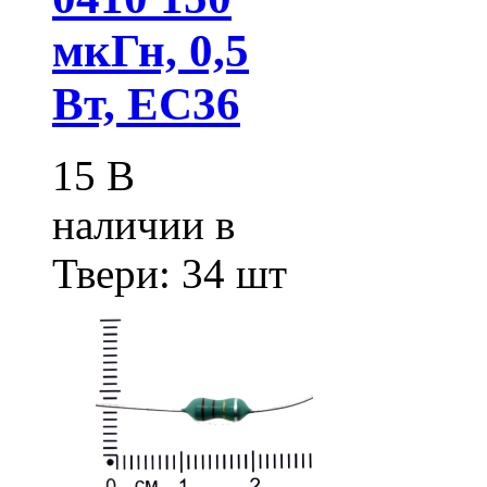
мкГн, 0,5
Вт, EC36
15
В
наличии в
Твери:
34 шт