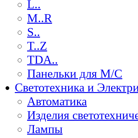
L..
M..R
S..
T..Z
TDA..
Панельки для М/С
Светотехника и Электр
Автоматика
Изделия светотехнич
Лампы