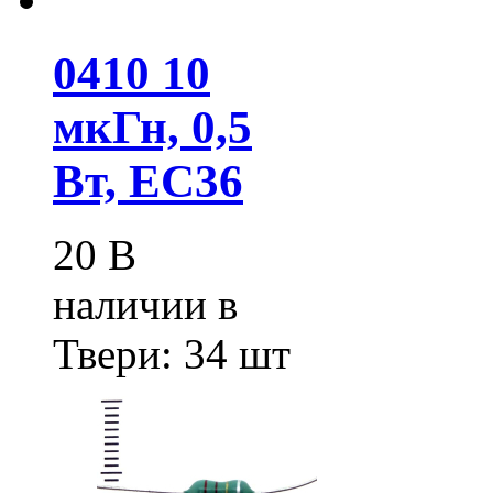
0410 10
мкГн, 0,5
Вт, EC36
20
В
наличии в
Твери:
34 шт