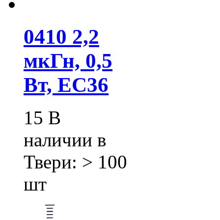
0410 2,2
мкГн, 0,5
Вт, EC36
15
В
наличии в
Твери:
> 100
шт