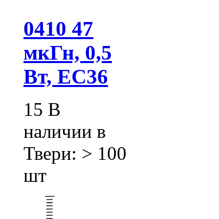
0410 47
мкГн, 0,5
Вт, EC36
15
В
наличии в
Твери:
> 100
шт