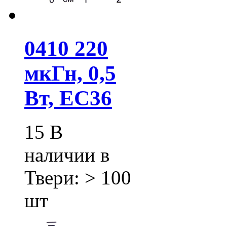
0410 220
мкГн, 0,5
Вт, EC36
15
В
наличии в
Твери:
> 100
шт