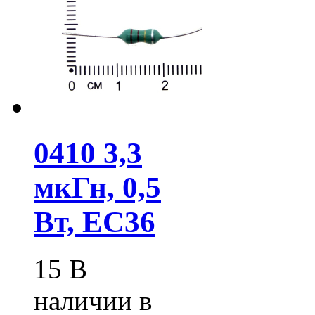
0410 3,3
мкГн, 0,5
Вт, EC36
15
В
наличии в