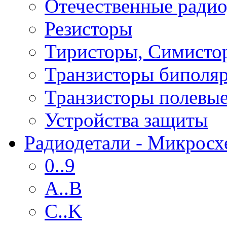
Отечественные радио
Резисторы
Тиристоры, Симисто
Транзисторы биполя
Транзисторы полевы
Устройства защиты
Радиодетали - Микрос
0..9
A..B
C..K