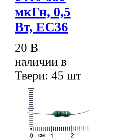
мкГн, 0,5
Вт, EC36
20
В
наличии в
Твери:
45 шт