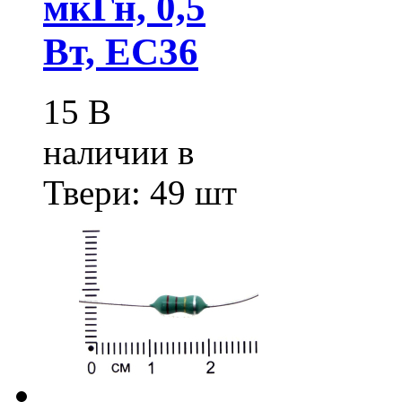
мкГн, 0,5
Вт, EC36
15
В
наличии в
Твери:
49 шт