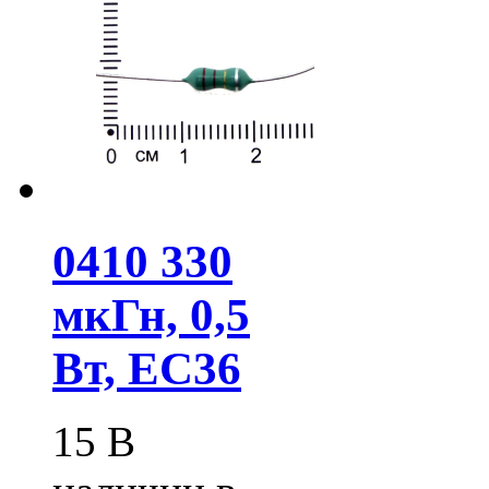
0410 330
мкГн, 0,5
Вт, EC36
15
В