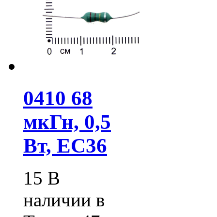
0410 68
мкГн, 0,5
Вт, EC36
15
В
наличии в