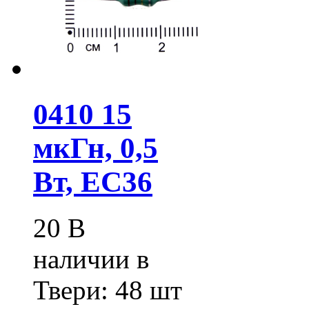
0410 15
мкГн, 0,5
Вт, EC36
20
В
наличии в
Твери:
48 шт