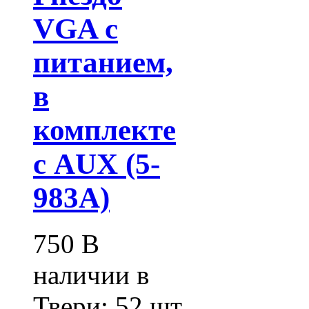
VGA с
питанием,
в
комплекте
с AUX (5-
983А)
750
В
наличии в
Твери:
52 шт