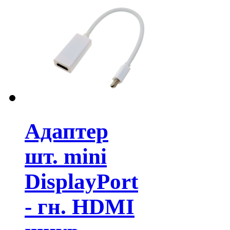
Адаптер
шт. mini
DisplayPort
- гн. HDMI