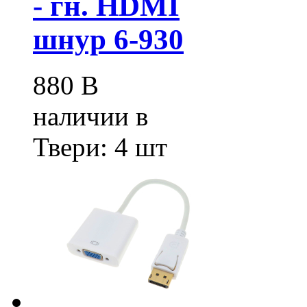
- гн. HDMI
шнур 6-930
880
В
наличии в
Твери:
4 шт