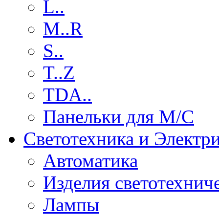
L..
M..R
S..
T..Z
TDA..
Панельки для М/С
Светотехника и Электр
Автоматика
Изделия светотехнич
Лампы