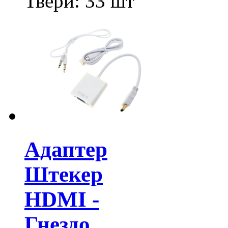
Твери:
33 шт
Адаптер
Штекер
HDMI -
Гнездо