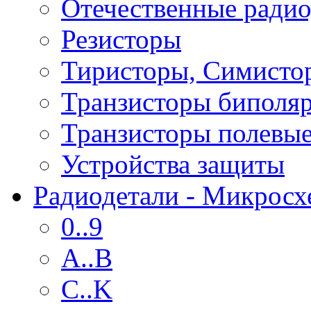
Отечественные радио
Резисторы
Тиристоры, Симисто
Транзисторы биполя
Транзисторы полевы
Устройства защиты
Радиодетали - Микрос
0..9
A..B
C..K