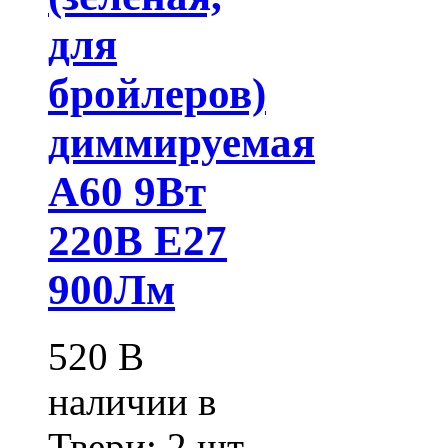
для
бройлеров)
диммируемая
А60 9Вт
220В Е27
900Лм
520
В
наличии в
Твери:
2 шт