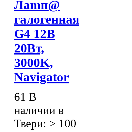
Лamп@
галогенная
G4 12В
20Вт,
3000K,
Navigator
61
В
наличии в
Твери:
> 100