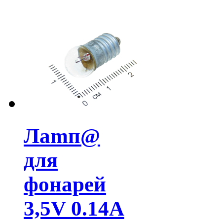
Лamп@
для
фонарей
3,5V 0.14А