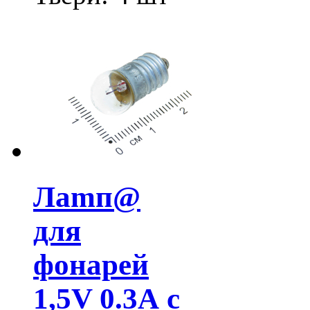
Лamп@
для
фонарей
1,5V 0.3А с