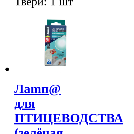
Твери:
1 шт
Лamп@
для
ПТИЦЕВОДСТВА
(зелёная,