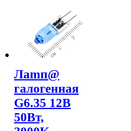
Лamп@
галогенная
G6.35 12В
50Вт,