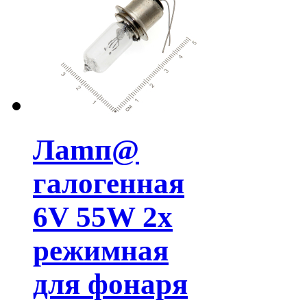
Лamп@
галогенная
6V 55W 2х
режимная
для фонаря