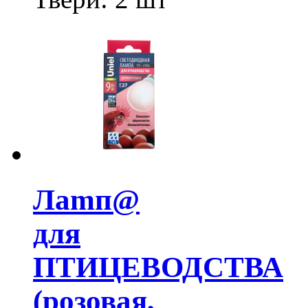
Лamп@
для
ПТИЦЕВОДСТВА
(розовая,