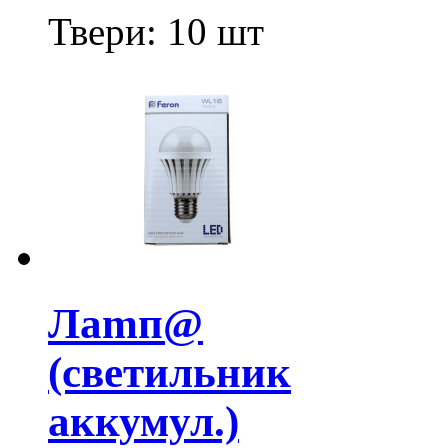
Твери:
10 шт
Лamп@
(cветильник
аккумул.)