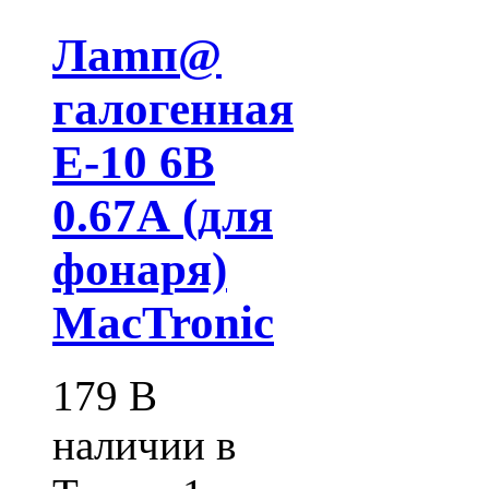
Лamп@
галогенная
Е-10 6В
0.67А (для
фонаря)
MacTronic
179
В
наличии в