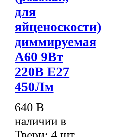
для
яйценоскости)
диммируемая
А60 9Вт
220В Е27
450Лм
640
В
наличии в
Твери:
4 шт