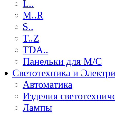
L..
M..R
S..
T..Z
TDA..
Панельки для М/С
Светотехника и Электр
Автоматика
Изделия светотехнич
Лампы