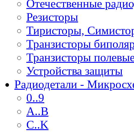
Отечественные радио
Резисторы
Тиристоры, Симисто
Транзисторы биполя
Транзисторы полевы
Устройства защиты
Радиодетали - Микрос
0..9
A..B
C..K