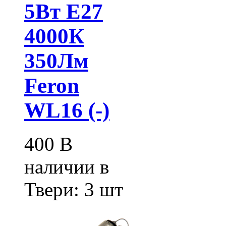
5Вт Е27
4000К
350Лм
Feron
WL16 (-)
400
В
наличии в
Твери:
3 шт