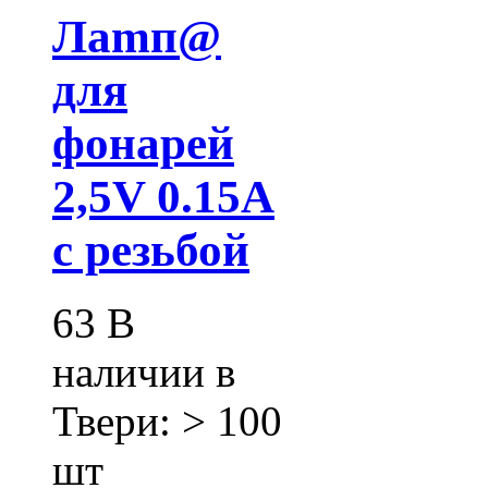
Лamп@
для
фонарей
2,5V 0.15А
с резьбой
63
В
наличии в
Твери:
> 100
шт