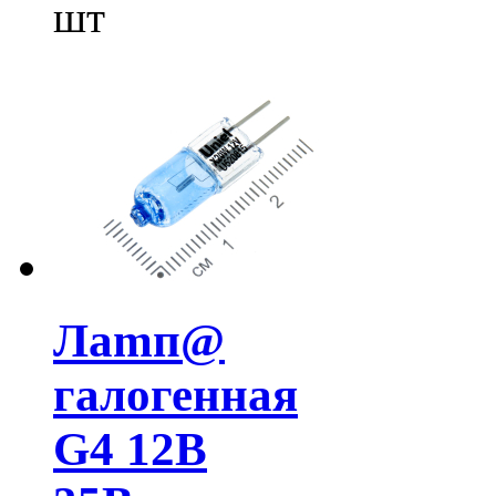
шт
Лamп@
галогенная
G4 12В