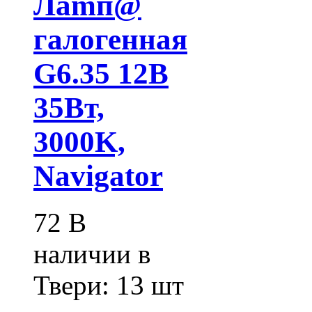
Лamп@
галогенная
G6.35 12В
35Вт,
3000K,
Navigator
72
В
наличии в
Твери:
13 шт