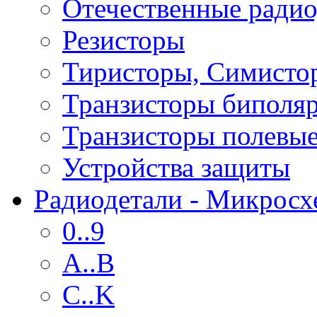
Отечественные радио
Резисторы
Тиристоры, Симисто
Транзисторы биполя
Транзисторы полевы
Устройства защиты
Радиодетали - Микрос
0..9
A..B
C..K