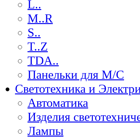
L..
M..R
S..
T..Z
TDA..
Панельки для М/С
Светотехника и Электр
Автоматика
Изделия светотехнич
Лампы