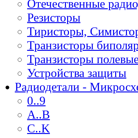
Отечественные радио
Резисторы
Тиристоры, Симисто
Транзисторы биполя
Транзисторы полевы
Устройства защиты
Радиодетали - Микрос
0..9
A..B
C..K