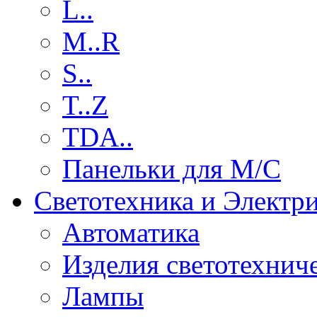
L..
M..R
S..
T..Z
TDA..
Панельки для М/С
Светотехника и Электр
Автоматика
Изделия светотехнич
Лампы