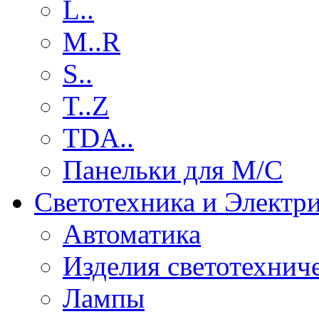
L..
M..R
S..
T..Z
TDA..
Панельки для М/С
Светотехника и Электр
Автоматика
Изделия светотехнич
Лампы