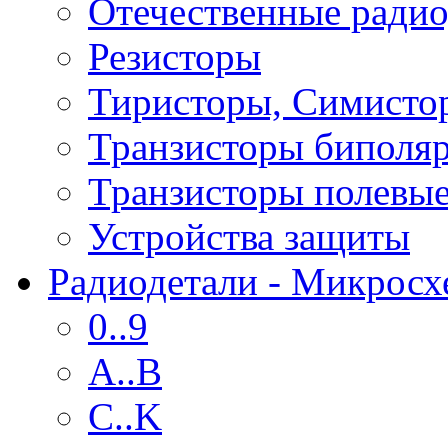
Отечественные радио
Резисторы
Тиристоры, Симисто
Транзисторы биполя
Транзисторы полевы
Устройства защиты
Радиодетали - Микрос
0..9
A..B
C..K