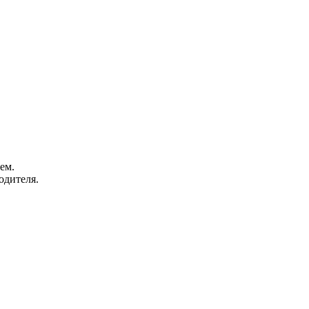
ем.
одителя.