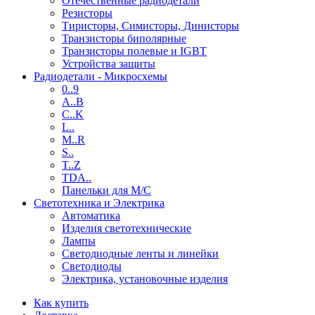
Отечественные радиодетали
Резисторы
Тиристоры, Симисторы, Динисторы
Транзисторы биполярные
Транзисторы полевые и IGBT
Устройства защиты
Радиодетали - Микросхемы
0..9
A..B
C..K
L..
M..R
S..
T..Z
TDA..
Панельки для М/С
Светотехника и Электрика
Автоматика
Изделия светотехнические
Лампы
Светодиодные ленты и линейки
Светодиоды
Электрика, установочные изделия
Как купить