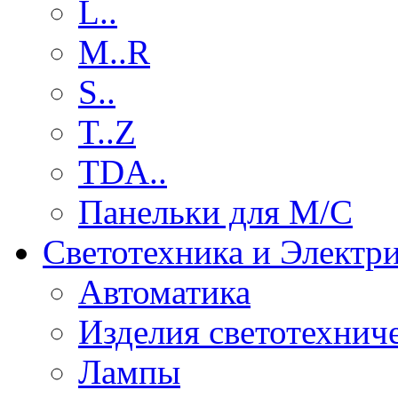
L..
M..R
S..
T..Z
TDA..
Панельки для М/С
Светотехника и Электр
Автоматика
Изделия светотехнич
Лампы