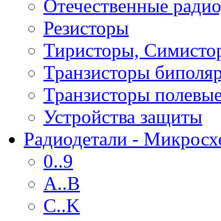
Отечественные радио
Резисторы
Тиристоры, Симисто
Транзисторы биполя
Транзисторы полевы
Устройства защиты
Радиодетали - Микрос
0..9
A..B
C..K