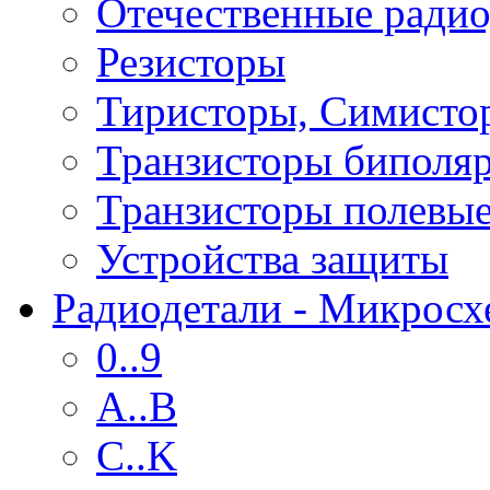
Отечественные радио
Резисторы
Тиристоры, Симисто
Транзисторы биполя
Транзисторы полевы
Устройства защиты
Радиодетали - Микрос
0..9
A..B
C..K