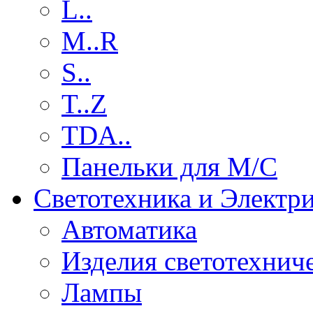
L..
M..R
S..
T..Z
TDA..
Панельки для М/С
Светотехника и Электр
Автоматика
Изделия светотехнич
Лампы