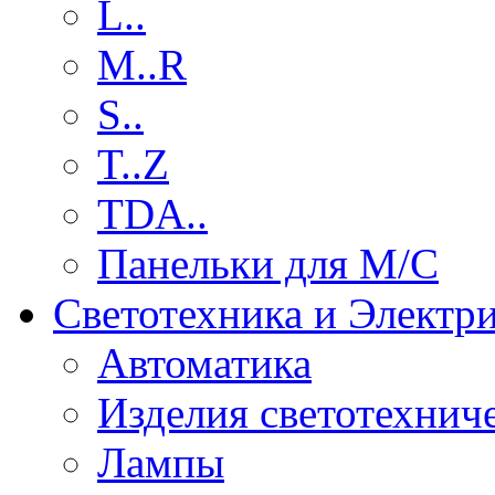
L..
M..R
S..
T..Z
TDA..
Панельки для М/С
Светотехника и Электр
Автоматика
Изделия светотехнич
Лампы