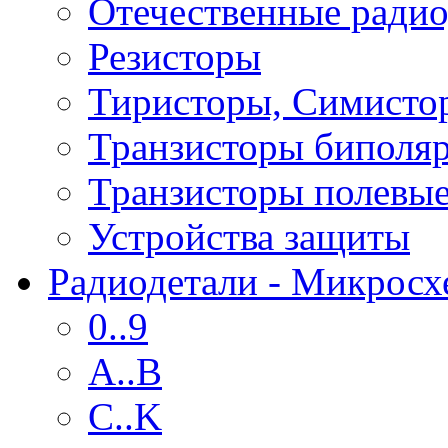
Отечественные радио
Резисторы
Тиристоры, Симисто
Транзисторы биполя
Транзисторы полевы
Устройства защиты
Радиодетали - Микрос
0..9
A..B
C..K