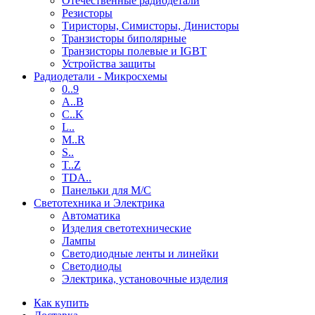
Отечественные радиодетали
Резисторы
Тиристоры, Симисторы, Динисторы
Транзисторы биполярные
Транзисторы полевые и IGBT
Устройства защиты
Радиодетали - Микросхемы
0..9
A..B
C..K
L..
M..R
S..
T..Z
TDA..
Панельки для М/С
Светотехника и Электрика
Автоматика
Изделия светотехнические
Лампы
Светодиодные ленты и линейки
Светодиоды
Электрика, установочные изделия
Как купить