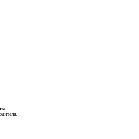
ем.
одителя.