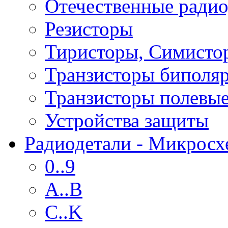
Отечественные радио
Резисторы
Тиристоры, Симисто
Транзисторы биполя
Транзисторы полевы
Устройства защиты
Радиодетали - Микрос
0..9
A..B
C..K