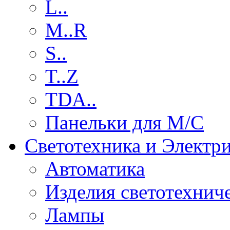
L..
M..R
S..
T..Z
TDA..
Панельки для М/С
Светотехника и Электр
Автоматика
Изделия светотехнич
Лампы