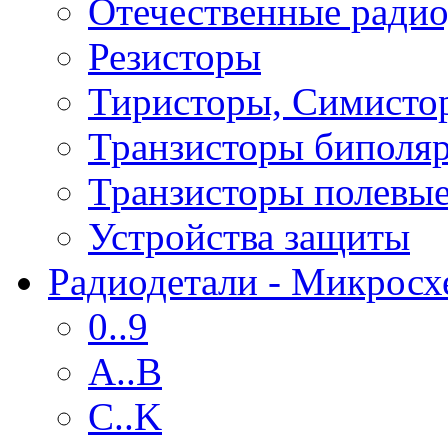
Отечественные радио
Резисторы
Тиристоры, Симисто
Транзисторы биполя
Транзисторы полевы
Устройства защиты
Радиодетали - Микрос
0..9
A..B
C..K