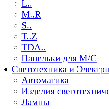
L..
M..R
S..
T..Z
TDA..
Панельки для М/С
Светотехника и Электр
Автоматика
Изделия светотехнич
Лампы