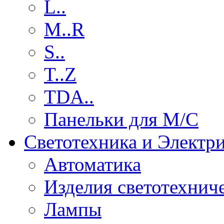
L..
M..R
S..
T..Z
TDA..
Панельки для М/С
Светотехника и Электр
Автоматика
Изделия светотехнич
Лампы