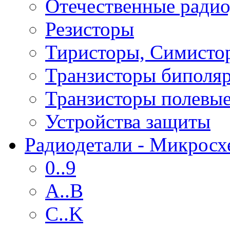
Отечественные радио
Резисторы
Тиристоры, Симисто
Транзисторы биполя
Транзисторы полевы
Устройства защиты
Радиодетали - Микрос
0..9
A..B
C..K