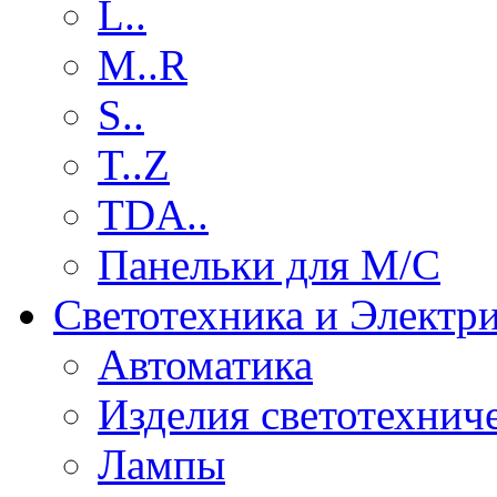
L..
M..R
S..
T..Z
TDA..
Панельки для М/С
Светотехника и Электр
Автоматика
Изделия светотехнич
Лампы