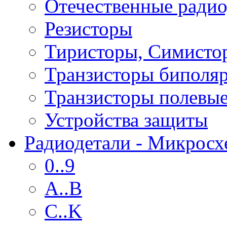
Отечественные радио
Резисторы
Тиристоры, Симисто
Транзисторы биполя
Транзисторы полевы
Устройства защиты
Радиодетали - Микрос
0..9
A..B
C..K