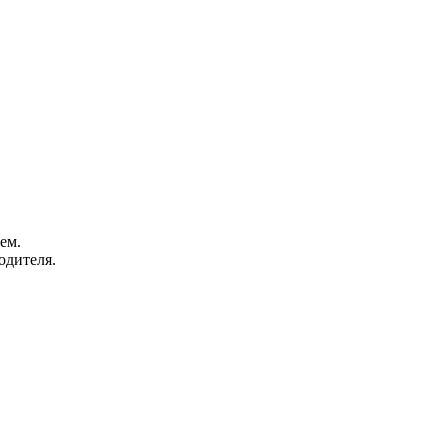
ем.
одителя.