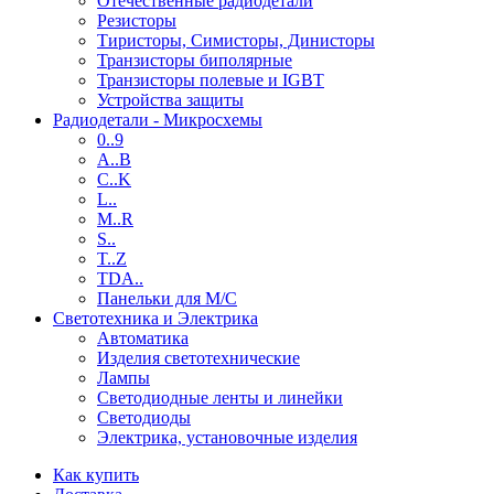
Отечественные радиодетали
Резисторы
Тиристоры, Симисторы, Динисторы
Транзисторы биполярные
Транзисторы полевые и IGBT
Устройства защиты
Радиодетали - Микросхемы
0..9
A..B
C..K
L..
M..R
S..
T..Z
TDA..
Панельки для М/С
Светотехника и Электрика
Автоматика
Изделия светотехнические
Лампы
Светодиодные ленты и линейки
Светодиоды
Электрика, установочные изделия
Как купить