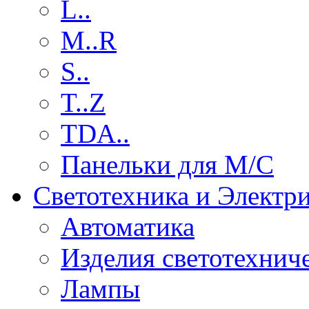
L..
M..R
S..
T..Z
TDA..
Панельки для М/С
Светотехника и Электр
Автоматика
Изделия светотехнич
Лампы