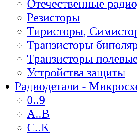
Отечественные радио
Резисторы
Тиристоры, Симисто
Транзисторы биполя
Транзисторы полевы
Устройства защиты
Радиодетали - Микрос
0..9
A..B
C..K