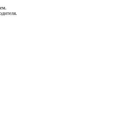
ем.
одителя.