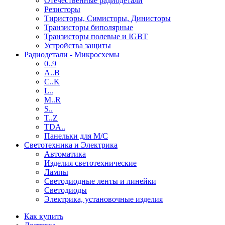
Отечественные радиодетали
Резисторы
Тиристоры, Симисторы, Динисторы
Транзисторы биполярные
Транзисторы полевые и IGBT
Устройства защиты
Радиодетали - Микросхемы
0..9
A..B
C..K
L..
M..R
S..
T..Z
TDA..
Панельки для М/С
Светотехника и Электрика
Автоматика
Изделия светотехнические
Лампы
Светодиодные ленты и линейки
Светодиоды
Электрика, установочные изделия
Как купить