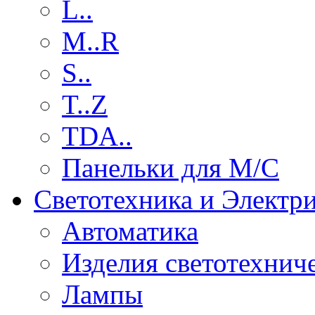
L..
M..R
S..
T..Z
TDA..
Панельки для М/С
Светотехника и Электр
Автоматика
Изделия светотехнич
Лампы