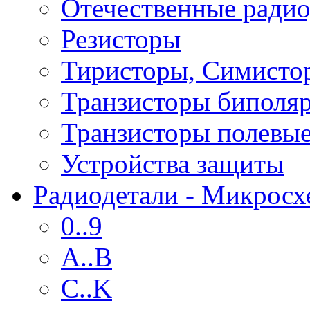
Отечественные радио
Резисторы
Тиристоры, Симисто
Транзисторы биполя
Транзисторы полевы
Устройства защиты
Радиодетали - Микрос
0..9
A..B
C..K