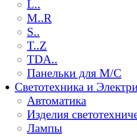
L..
M..R
S..
T..Z
TDA..
Панельки для М/С
Светотехника и Электр
Автоматика
Изделия светотехнич
Лампы