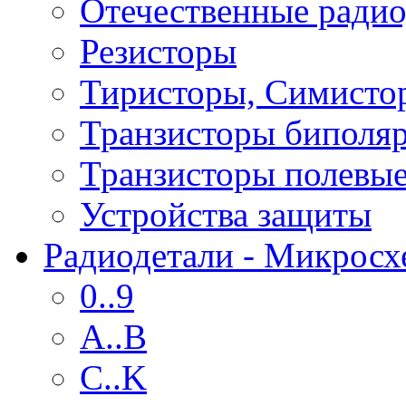
Отечественные радио
Резисторы
Тиристоры, Симисто
Транзисторы биполя
Транзисторы полевы
Устройства защиты
Радиодетали - Микрос
0..9
A..B
C..K