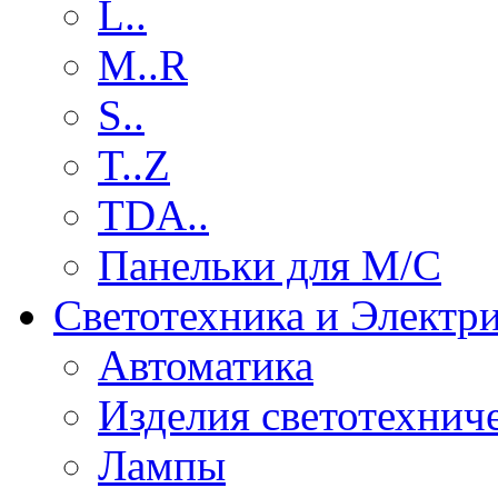
L..
M..R
S..
T..Z
TDA..
Панельки для М/С
Светотехника и Электр
Автоматика
Изделия светотехнич
Лампы