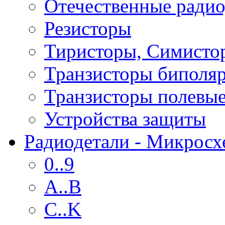
Отечественные радио
Резисторы
Тиристоры, Симисто
Транзисторы биполя
Транзисторы полевы
Устройства защиты
Радиодетали - Микрос
0..9
A..B
C..K