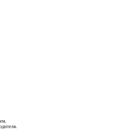
ем.
одителя.