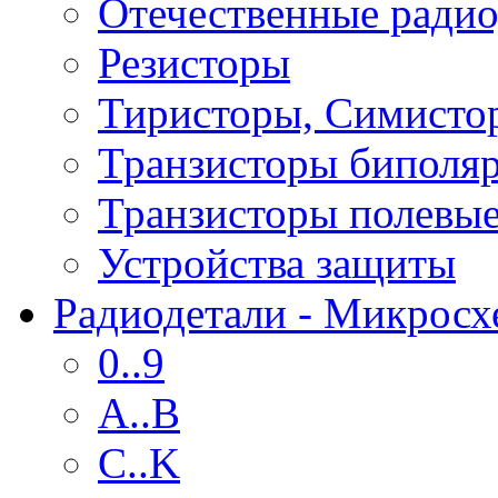
Отечественные радио
Резисторы
Тиристоры, Симисто
Транзисторы биполя
Транзисторы полевы
Устройства защиты
Радиодетали - Микрос
0..9
A..B
C..K