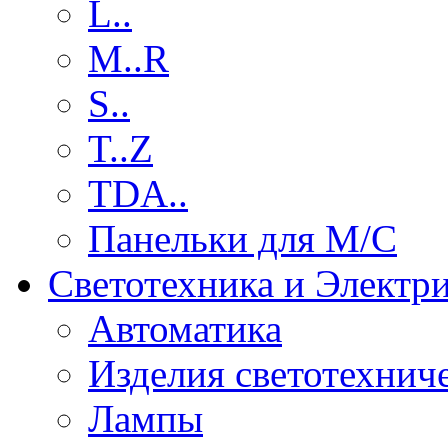
L..
M..R
S..
T..Z
TDA..
Панельки для М/С
Светотехника и Электр
Автоматика
Изделия светотехнич
Лампы