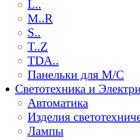
L..
M..R
S..
T..Z
TDA..
Панельки для М/С
Светотехника и Электр
Автоматика
Изделия светотехнич
Лампы