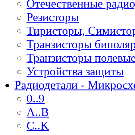
Отечественные радио
Резисторы
Тиристоры, Симисто
Транзисторы биполя
Транзисторы полевы
Устройства защиты
Радиодетали - Микрос
0..9
A..B
C..K