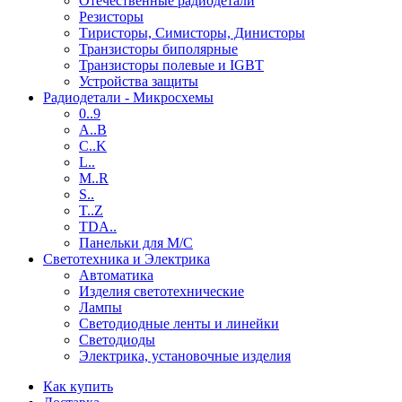
Отечественные радиодетали
Резисторы
Тиристоры, Симисторы, Динисторы
Транзисторы биполярные
Транзисторы полевые и IGBT
Устройства защиты
Радиодетали - Микросхемы
0..9
A..B
C..K
L..
M..R
S..
T..Z
TDA..
Панельки для М/С
Светотехника и Электрика
Автоматика
Изделия светотехнические
Лампы
Светодиодные ленты и линейки
Светодиоды
Электрика, установочные изделия
Как купить