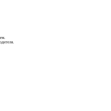
ем.
одителя.