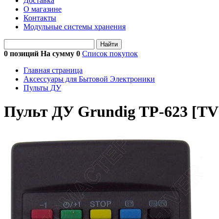
Доставка
О магазине
Контакты
Модульные системы хранения
Найти
0 позиций На сумму
0
Список покупок
Главная страница
Аксессуары для Бытовой Электроники
Пульты ДУ
Пульт ДУ Grundig TP-623 [TV