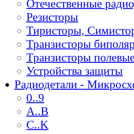
Отечественные радио
Резисторы
Тиристоры, Симисто
Транзисторы биполя
Транзисторы полевы
Устройства защиты
Радиодетали - Микрос
0..9
A..B
C..K