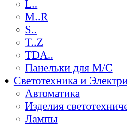
L..
M..R
S..
T..Z
TDA..
Панельки для М/С
Светотехника и Электр
Автоматика
Изделия светотехнич
Лампы