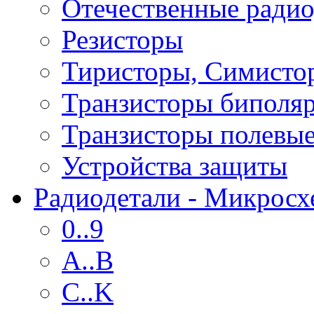
Отечественные радио
Резисторы
Тиристоры, Симисто
Транзисторы биполя
Транзисторы полевы
Устройства защиты
Радиодетали - Микрос
0..9
A..B
C..K