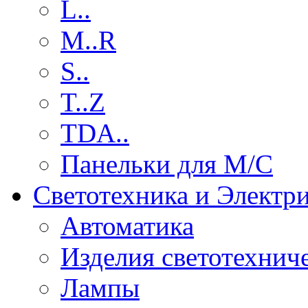
L..
M..R
S..
T..Z
TDA..
Панельки для М/С
Светотехника и Электр
Автоматика
Изделия светотехнич
Лампы