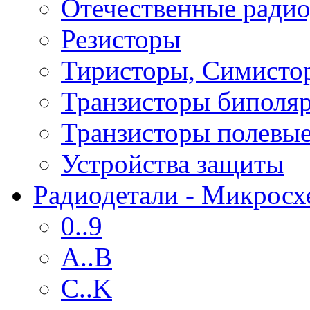
Отечественные радио
Резисторы
Тиристоры, Симисто
Транзисторы биполя
Транзисторы полевы
Устройства защиты
Радиодетали - Микрос
0..9
A..B
C..K