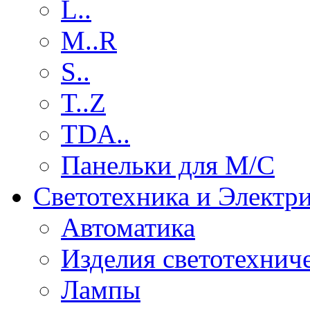
L..
M..R
S..
T..Z
TDA..
Панельки для М/С
Светотехника и Электр
Автоматика
Изделия светотехнич
Лампы