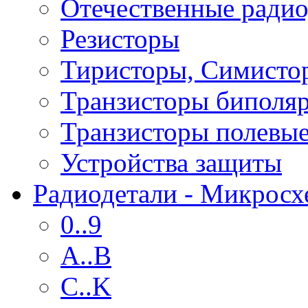
Отечественные радио
Резисторы
Тиристоры, Симисто
Транзисторы биполя
Транзисторы полевы
Устройства защиты
Радиодетали - Микрос
0..9
A..B
C..K