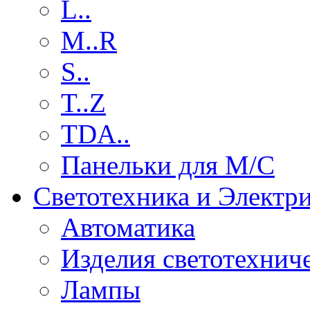
L..
M..R
S..
T..Z
TDA..
Панельки для М/С
Светотехника и Электр
Автоматика
Изделия светотехнич
Лампы