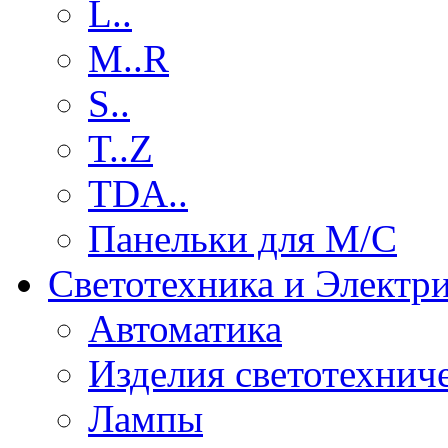
L..
M..R
S..
T..Z
TDA..
Панельки для М/С
Светотехника и Электр
Автоматика
Изделия светотехнич
Лампы