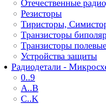
Отечественные радио
Резисторы
Тиристоры, Симисто
Транзисторы биполя
Транзисторы полевы
Устройства защиты
Радиодетали - Микрос
0..9
A..B
C..K