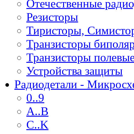
Отечественные радио
Резисторы
Тиристоры, Симисто
Транзисторы биполя
Транзисторы полевы
Устройства защиты
Радиодетали - Микрос
0..9
A..B
C..K