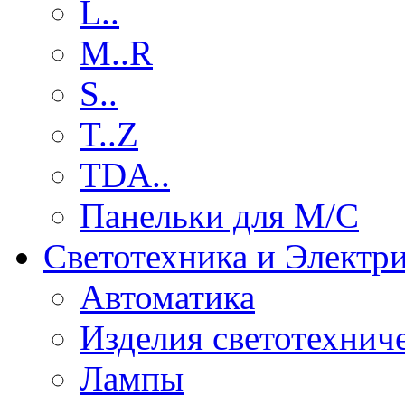
L..
M..R
S..
T..Z
TDA..
Панельки для М/С
Светотехника и Электр
Автоматика
Изделия светотехнич
Лампы