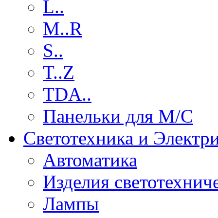
L..
M..R
S..
T..Z
TDA..
Панельки для М/С
Светотехника и Электр
Автоматика
Изделия светотехнич
Лампы