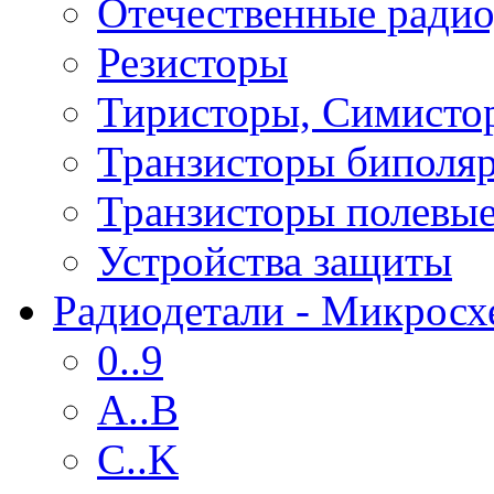
Отечественные радио
Резисторы
Тиристоры, Симисто
Транзисторы биполя
Транзисторы полевы
Устройства защиты
Радиодетали - Микрос
0..9
A..B
C..K