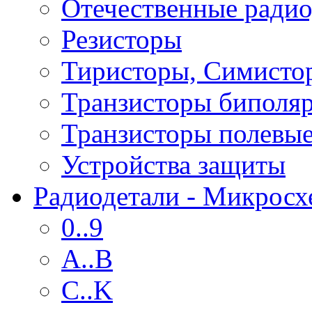
Отечественные радио
Резисторы
Тиристоры, Симисто
Транзисторы биполя
Транзисторы полевы
Устройства защиты
Радиодетали - Микрос
0..9
A..B
C..K