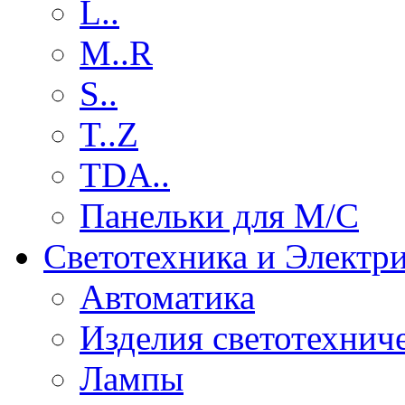
L..
M..R
S..
T..Z
TDA..
Панельки для М/С
Светотехника и Электр
Автоматика
Изделия светотехнич
Лампы