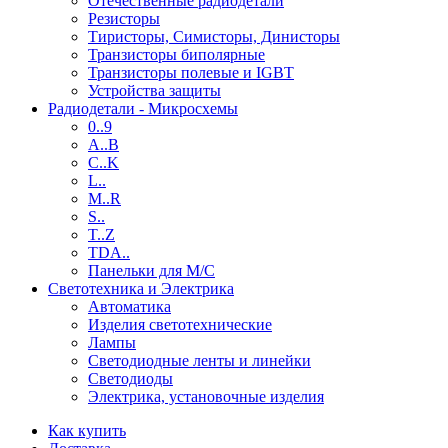
Отечественные радиодетали
Резисторы
Тиристоры, Симисторы, Динисторы
Транзисторы биполярные
Транзисторы полевые и IGBT
Устройства защиты
Радиодетали - Микросхемы
0..9
A..B
C..K
L..
M..R
S..
T..Z
TDA..
Панельки для М/С
Светотехника и Электрика
Автоматика
Изделия светотехнические
Лампы
Светодиодные ленты и линейки
Светодиоды
Электрика, установочные изделия
Как купить