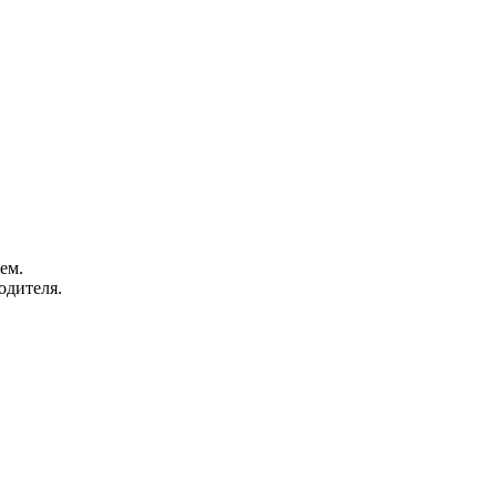
ем.
одителя.