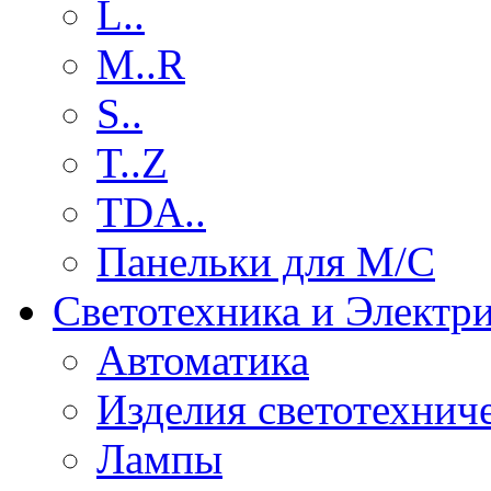
L..
M..R
S..
T..Z
TDA..
Панельки для М/С
Светотехника и Электр
Автоматика
Изделия светотехнич
Лампы