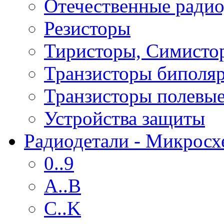
Отечественные радио
Резисторы
Тиристоры, Симисто
Транзисторы биполя
Транзисторы полевы
Устройства защиты
Радиодетали - Микрос
0..9
A..B
C..K