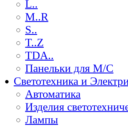
L..
M..R
S..
T..Z
TDA..
Панельки для М/С
Светотехника и Электр
Автоматика
Изделия светотехнич
Лампы