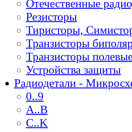
Отечественные радио
Резисторы
Тиристоры, Симисто
Транзисторы биполя
Транзисторы полевы
Устройства защиты
Радиодетали - Микрос
0..9
A..B
C..K