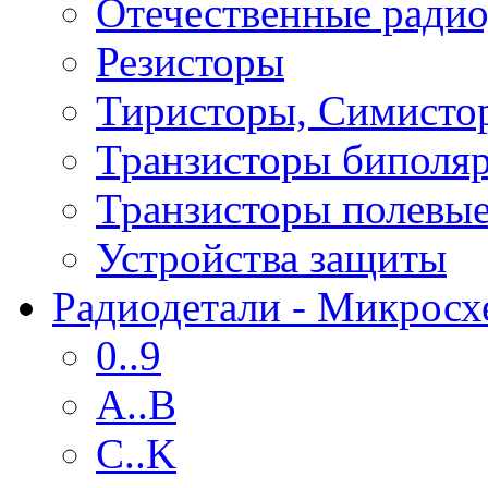
Отечественные радио
Резисторы
Тиристоры, Симисто
Транзисторы биполя
Транзисторы полевы
Устройства защиты
Радиодетали - Микрос
0..9
A..B
C..K