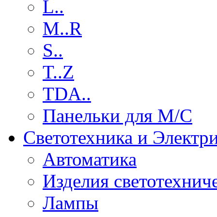
L..
M..R
S..
T..Z
TDA..
Панельки для М/С
Светотехника и Электр
Автоматика
Изделия светотехнич
Лампы