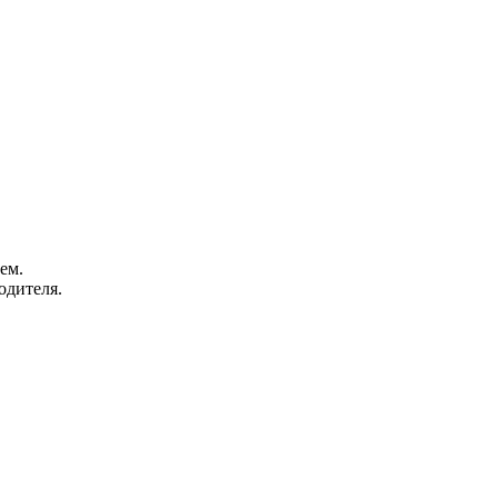
ем.
одителя.