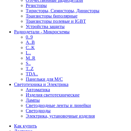
Отечественные радиодетали
Резисторы
Тиристоры, Симисторы, Динисторы
Транзисторы биполярные
Транзисторы полевые и IGBT
Устройства защиты
Радиодетали - Микросхемы
0..9
A..B
C..K
L..
M..R
S..
T..Z
TDA..
Панельки для М/С
Светотехника и Электрика
Автоматика
Изделия светотехнические
Лампы
Светодиодные ленты и линейки
Светодиоды
Электрика, установочные изделия
Как купить