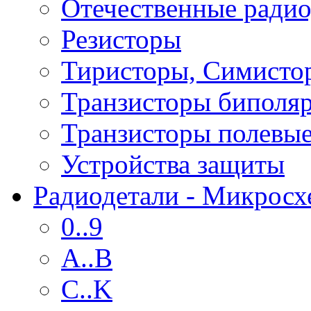
Отечественные радио
Резисторы
Тиристоры, Симисто
Транзисторы биполя
Транзисторы полевы
Устройства защиты
Радиодетали - Микрос
0..9
A..B
C..K