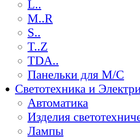
L..
M..R
S..
T..Z
TDA..
Панельки для М/С
Светотехника и Электр
Автоматика
Изделия светотехнич
Лампы