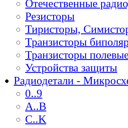
Отечественные радио
Резисторы
Тиристоры, Симисто
Транзисторы биполя
Транзисторы полевы
Устройства защиты
Радиодетали - Микрос
0..9
A..B
C..K