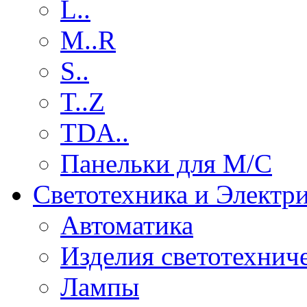
L..
M..R
S..
T..Z
TDA..
Панельки для М/С
Светотехника и Электр
Автоматика
Изделия светотехнич
Лампы