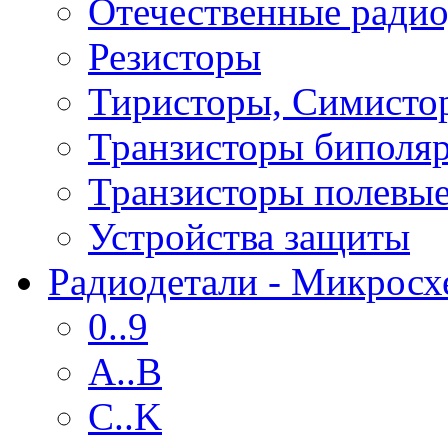
Отечественные радио
Резисторы
Тиристоры, Симисто
Транзисторы биполя
Транзисторы полевы
Устройства защиты
Радиодетали - Микрос
0..9
A..B
C..K