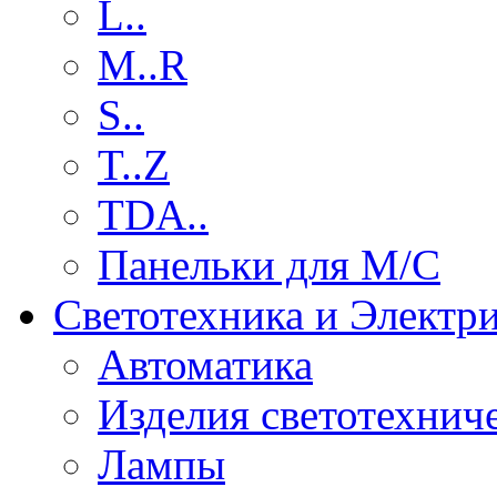
L..
M..R
S..
T..Z
TDA..
Панельки для М/С
Светотехника и Электр
Автоматика
Изделия светотехнич
Лампы