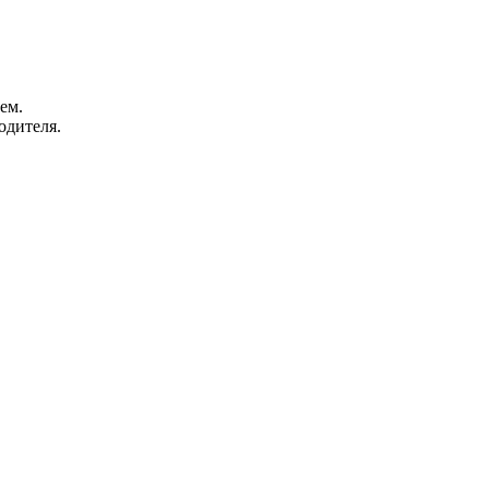
ем.
одителя.