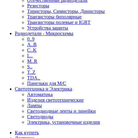
Отечественные радиодетали
Резисторы
Тиристоры, Симисторы, Динисторы
Транзисторы биполярные
Транзисторы полевые и IGBT
Устройства защиты
Радиодетали - Микросхемы
0..9
A..B
C..K
L..
M..R
S..
T..Z
TDA..
Панельки для М/С
Светотехника и Электрика
Автоматика
Изделия светотехнические
Лампы
Светодиодные ленты и линейки
Светодиоды
Электрика, установочные изделия
Как купить