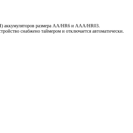
MH) аккумуляторов размера AA/НR6 и AAА/НR03.
стройство снабжено таймером и отключается автоматически.