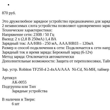
870 руб.
Это дружелюбное зарядное устройство предназначено для зар
2 независимых слота устройства позволяют одновременно заря
Технические характеристики:
Напряжение сети: 230В / 50 Гц
Выход: 2 х (2,8 В 250мА) 1,4 ВА
Зарядный ток: AA/НR6 - 250 мА, АAA/НR03 – 120мА
Размер и способ подключения к сети: Подключается к сети нап
Зарядный ток и время заряда: Бережный заряд (6-12ч)
Метод заряда: Отключается автоматически
Дополнительные возможности: Защита от переполюсовки, Тай
Зар. устр. Robiton TF250-4 2-4хАА/AAA Ni-Cd, Ni-MH, таймер
Артикул
АК-0055
Подгруппа или Тип
Зарядные устройства
В наличии в Твери:
6 шт