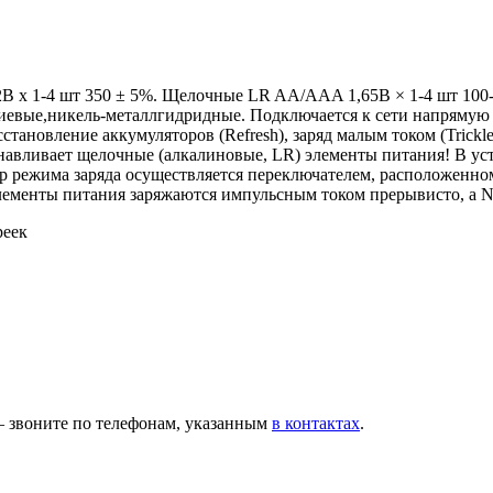
 x 1-4 шт 350 ± 5%. Щелочные LR AA/AAA 1,65В × 1-4 шт 100-15
вые,никель-металлгидридные. Подключается к сети напрямую (бе
тановление аккумуляторов (Refresh), заряд малым током (Trick
навливает щелочные (алкалиновые, LR) элементы питания! В ус
 режима заряда осуществляется переключателем, расположенном
элементы питания заряжаются импульсным током прерывисто, а 
реек
— звоните по телефонам, указанным
в контактах
.