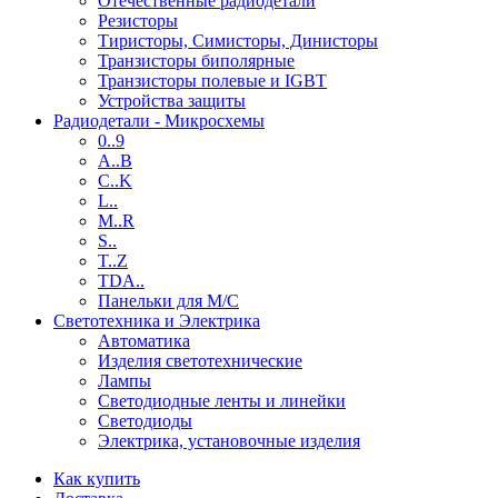
Отечественные радиодетали
Резисторы
Тиристоры, Симисторы, Динисторы
Транзисторы биполярные
Транзисторы полевые и IGBT
Устройства защиты
Радиодетали - Микросхемы
0..9
A..B
C..K
L..
M..R
S..
T..Z
TDA..
Панельки для М/С
Светотехника и Электрика
Автоматика
Изделия светотехнические
Лампы
Светодиодные ленты и линейки
Светодиоды
Электрика, установочные изделия
Как купить