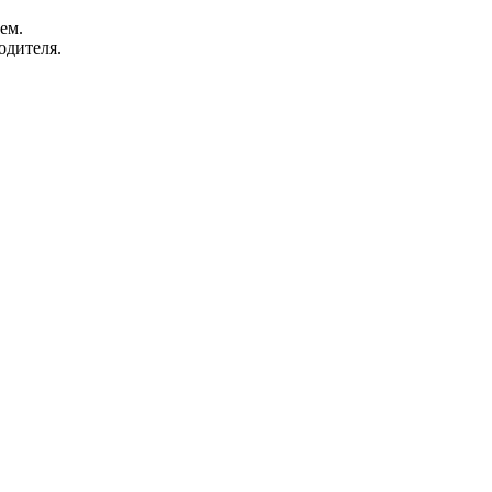
ем.
одителя.