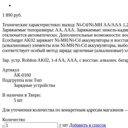
1 890 руб.
Технические характеристики: выход: Ni-Cd/Ni-MH АА/ААА 1,2В
Заряжаемые типоразмеры: AA, AAA. Заряжаемые: никель-кадмие
отключается автоматически. Дополнительные возможности: восс
Ecocharger AK02 заряжает Ni-MH/Ni-Cd аккумуляторы и восста
(алкалиновые) элементы или Ni-MH/Ni-Cd аккумуляторы, выбор
соответствует особый метод заряда: щелочные (алкалиновые) 
Зар. устр. Robiton AK02, 1-4 AA, AAA, с восстан. алкалин. бата
Артикул
АК-0160
Подгруппа или Тип
Зарядные устройства
В наличии в Твери:
5 шт
Для уточнения количества по конкретным адресам магазинов 
Количество
-
+
шт
Добавить в список