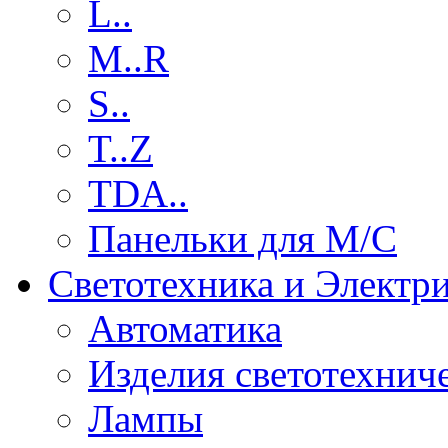
L..
M..R
S..
T..Z
TDA..
Панельки для М/С
Светотехника и Электр
Автоматика
Изделия светотехнич
Лампы