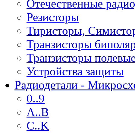
Отечественные радио
Резисторы
Тиристоры, Симисто
Транзисторы биполя
Транзисторы полевы
Устройства защиты
Радиодетали - Микрос
0..9
A..B
C..K