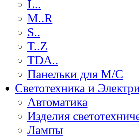
L..
M..R
S..
T..Z
TDA..
Панельки для М/С
Светотехника и Электр
Автоматика
Изделия светотехнич
Лампы