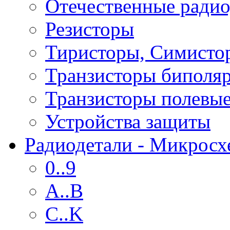
Отечественные радио
Резисторы
Тиристоры, Симисто
Транзисторы биполя
Транзисторы полевы
Устройства защиты
Радиодетали - Микрос
0..9
A..B
C..K