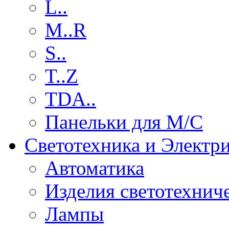
L..
M..R
S..
T..Z
TDA..
Панельки для М/С
Светотехника и Электр
Автоматика
Изделия светотехнич
Лампы