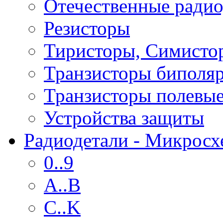
Отечественные радио
Резисторы
Тиристоры, Симисто
Транзисторы биполя
Транзисторы полевы
Устройства защиты
Радиодетали - Микрос
0..9
A..B
C..K