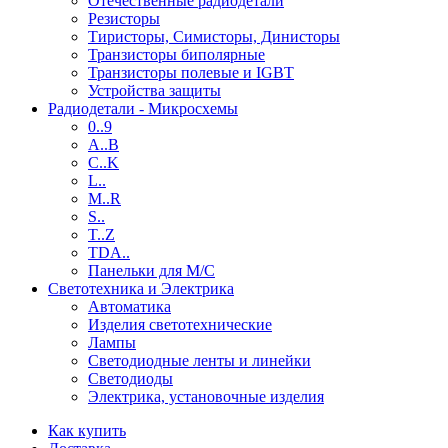
Отечественные радиодетали
Резисторы
Тиристоры, Симисторы, Динисторы
Транзисторы биполярные
Транзисторы полевые и IGBT
Устройства защиты
Радиодетали - Микросхемы
0..9
A..B
C..K
L..
M..R
S..
T..Z
TDA..
Панельки для М/С
Светотехника и Электрика
Автоматика
Изделия светотехнические
Лампы
Светодиодные ленты и линейки
Светодиоды
Электрика, установочные изделия
Как купить