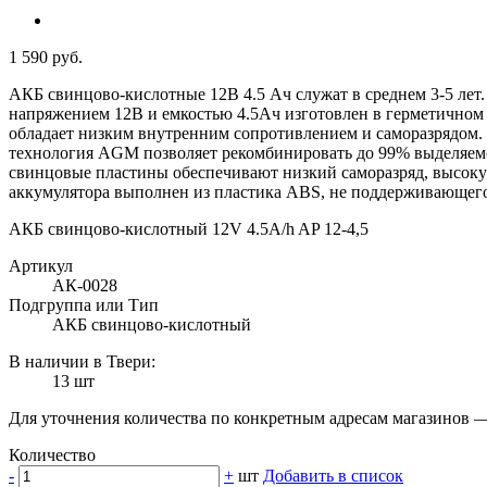
1 590 руб.
АКБ свинцово-кислотные 12В 4.5 Ач служат в среднем 3-5 лет
напряжением 12В и емкостью 4.5Ач изготовлен в герметичном 
обладает низким внутренним сопротивлением и саморазрядом.
технология AGM позволяет рекомбинировать до 99% выделяемог
свинцовые пластины обеспечивают низкий саморазряд, высоку
аккумулятора выполнен из пластика ABS, не поддерживающего
АКБ свинцово-кислотный 12V 4.5A/h AP 12-4,5
Артикул
АК-0028
Подгруппа или Тип
АКБ свинцово-кислотный
В наличии в Твери:
13 шт
Для уточнения количества по конкретным адресам магазинов 
Количество
-
+
шт
Добавить в список