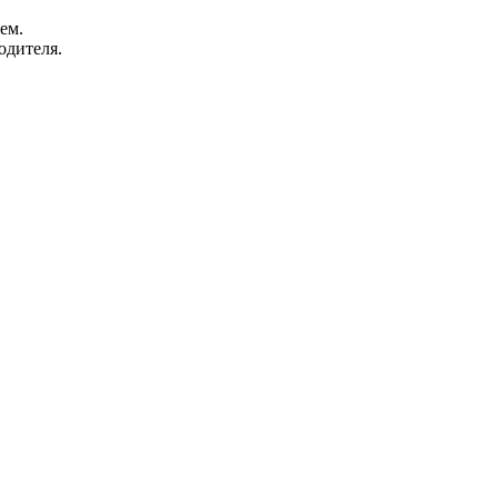
ем.
одителя.