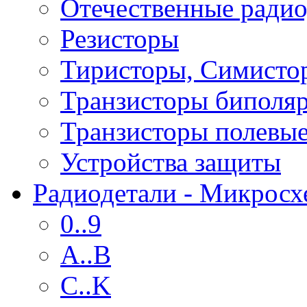
Отечественные радио
Резисторы
Тиристоры, Симисто
Транзисторы биполя
Транзисторы полевы
Устройства защиты
Радиодетали - Микрос
0..9
A..B
C..K