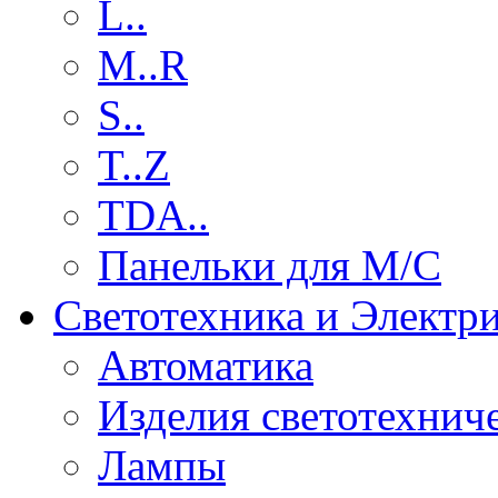
L..
M..R
S..
T..Z
TDA..
Панельки для М/С
Светотехника и Электр
Автоматика
Изделия светотехнич
Лампы